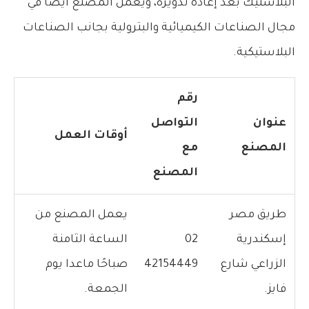
البلاستيك بعد إعادة تدويره، ويعمل المصنع ايضًا في
مجال الصناعات الكيميائية والبترولية بجانب الصناعات
البلاستيكية.
رقم
عنوان
التواصل
أوقات العمل
المصنع
مع
المصنع
طريق مصر
يعمل المصنع من
إسكندرية
02
الساعة الثامنة
الزراعي شارع
42154449
صباحًا ماعدا يوم
فايز.
الجمعة
.